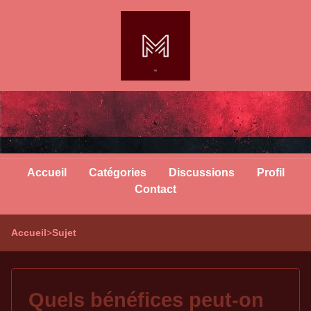
Accueil
Catégories
Discussions
Profil
Contact
Accueil
>
Sujet
Quels bénéfices peut-on