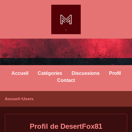
Accueil
Catégories
Discussions
Profil
Contact
Accueil
>
Users
Profil de DesertFox81